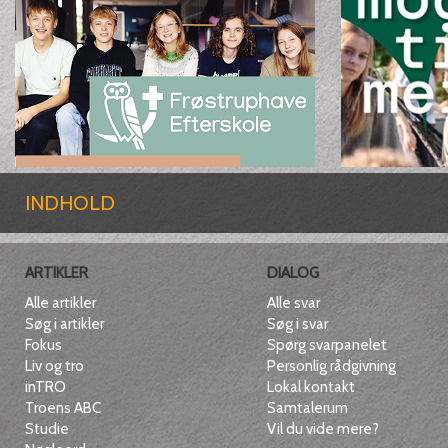
INDHOLD
ARTIKLER
DIALOG
Alle artikler
Alle svar
Søg i artikler
Søg i svar
Fokus
Spørg svarpanelet
Liv og tro
Personlig rådgivning
inTRO
Lokal kontakt
Troens ABC
Samtalerum
Studie
Vil du vide mere?