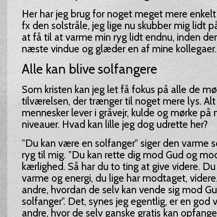
Her har jeg brug for noget meget mere enkelt
fx den solstråle, jeg lige nu skubber mig lidt 
at få til at varme min ryg lidt endnu, inden den
næste vindue og glæder en af mine kollegaer.
Alle kan blive solfangere
Som kristen kan jeg let få fokus på alle de mør
tilværelsen, der trænger til noget mere lys. Al
mennesker lever i gråvejr, kulde og mørke på 
niveauer. Hvad kan lille jeg dog udrette her?
”Du kan være en solfanger” siger den varme s
ryg til mig. ”Du kan rette dig mod Gud og m
kærlighed. Så har du to ting at give videre. D
varme og energi, du lige har modtaget, videre
andre, hvordan de selv kan vende sig mod Gu
solfanger”. Det, synes jeg egentlig, er en god v
andre, hvor de selv ganske gratis kan opfange