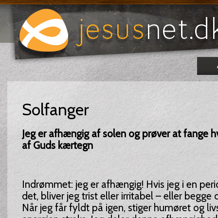
Solfanger
Jeg er afhængig af solen
og prøver at fange h
af Guds kærtegn
Indrømmet: jeg er afhængig! Hvis jeg i en peri
det, bliver jeg trist eller irritabel – eller begg
Når jeg får fyldt på igen, stiger humøret og l