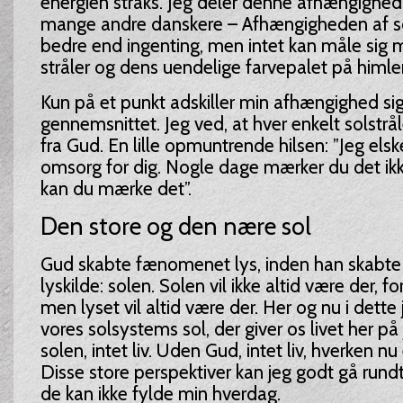
energien straks. Jeg deler denne afhængighed
mange andre danskere – Afhængigheden af so
bedre end ingenting, men intet kan måle sig
stråler og dens uendelige farvepalet på himle
Kun på et punkt adskiller min afhængighed sig
gennemsnittet. Jeg ved, at hver enkelt solstrå
fra Gud. En lille opmuntrende hilsen: ”Jeg elske
omsorg for dig. Nogle dage mærker du det ikk
kan du mærke det”.
Den store og den nære sol
Gud skabte fænomenet lys, inden han skabte 
lyskilde: solen. Solen vil ikke altid være der, fo
men lyset vil altid være der. Her og nu i dette j
vores solsystems sol, der giver os livet her p
solen, intet liv. Uden Gud, intet liv, hverken nu 
Disse store perspektiver kan jeg godt gå rund
de kan ikke fylde min hverdag.