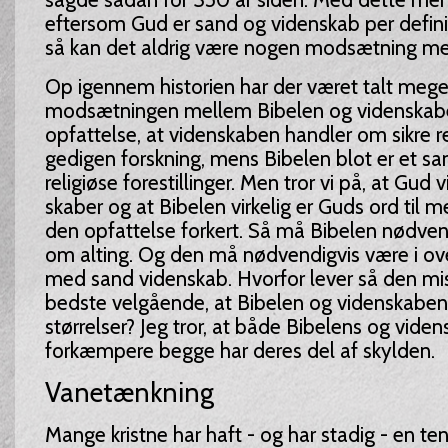
eftersom Gud er sand og videnskab per defini
så kan det aldrig være nogen modsætning me
Op igennem historien har der været talt meg
modsætningen mellem Bibelen og videnskabe
opfattelse, at videnskaben handler om sikre re
gedigen forskning, mens Bibelen blot er et 
religiøse forestillinger. Men tror vi på, at Gud v
skaber og at Bibelen virkelig er Guds ord til m
den opfattelse forkert. Så må Bibelen nødven
om alting. Og den må nødvendigvis være i o
med sand videnskab. Hvorfor lever så den mis
bedste velgående, at Bibelen og videnskaben 
størrelser? Jeg tror, at både Bibelens og vide
forkæmpere begge har deres del af skylden.
Vanetænkning
Mange kristne har haft - og har stadig - en te