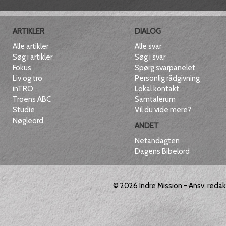
ARTIKLER
DIALOG
Alle artikler
Alle svar
Søg i artikler
Søg i svar
Fokus
Spørg svarpanelet
Liv og tro
Personlig rådgivning
inTRO
Lokal kontakt
Troens ABC
Samtalerum
Studie
Vil du vide mere?
Nøgleord
ANDET
Netandagten
Dagens Bibelord
© 2026
Indre Mission
- Ansv. reda