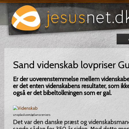
Sand videnskab lovpriser G
Er der uoverenstemmelse mellem videnskaben
er det enten videnskabens resultater, som ikke 
også er det bibeltolkningen som er gal.
unsplash.com/@hansreniers
Det var den danske præst og videnskabsman
sagde sådan for 350 år siden. Med dette men