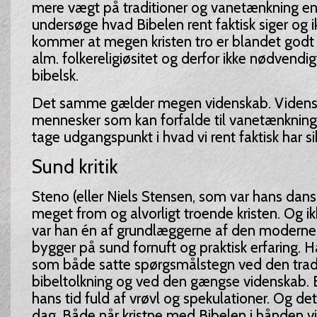
mere vægt på traditioner og vanetænkning en
undersøge hvad Bibelen rent faktisk siger og ik
kommer at megen kristen tro er blandet go
alm. folkereligiøsitet og derfor ikke nødvendigv
bibelsk.
Det samme gælder megen videnskab. Vidensk
mennesker som kan forfalde til vanetænkning i
tage udgangspunkt i hvad vi rent faktisk har s
Sund kritik
Steno (eller Niels Stensen, som var hans dans
meget from og alvorligt troende kristen. Og i
var han én af grundlæggerne af den moderne
bygger på sund fornuft og praktisk erfaring. 
som både satte spørgsmålstegn ved den tradi
bibeltolkning og ved den gængse videnskab. 
hans tid fuld af vrøvl og spekulationer. Og det
dag. Både når kristne med Bibelen i hånden vil