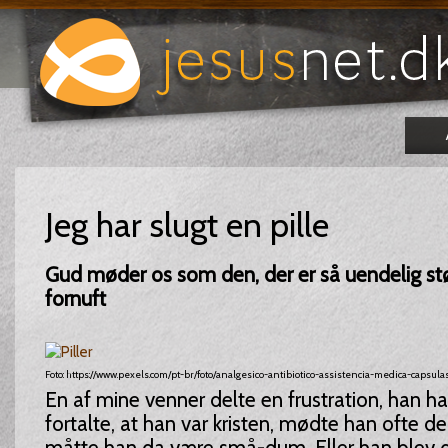
Jeg har slugt en pille
Gud møder os som den, der er så uendelig st
fornuft
Foto: https://www.pexels.com/pt-br/foto/analgesico-antibiotico-assistencia-medica-capsulas
En af mine venner delte en frustration, han h
fortalte, at han var kristen, mødte han ofte de
måtte han da være små-dum. Eller han blev da