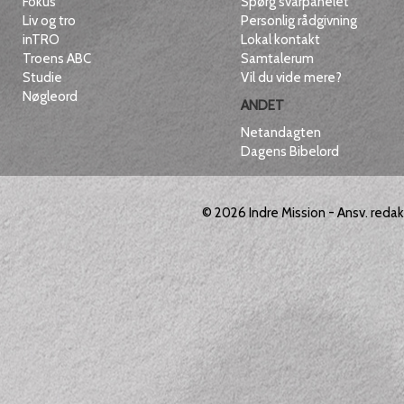
Fokus
Spørg svarpanelet
Liv og tro
Personlig rådgivning
inTRO
Lokal kontakt
Troens ABC
Samtalerum
Studie
Vil du vide mere?
Nøgleord
ANDET
Netandagten
Dagens Bibelord
© 2026
Indre Mission
- Ansv. reda