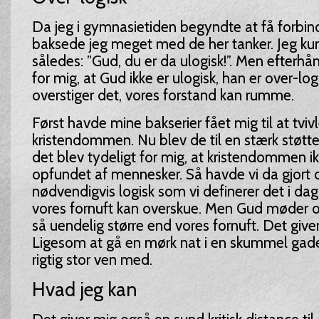
Da jeg i gymnasietiden begyndte at få forbi
baksede jeg meget med de her tanker. Jeg ku
således: ”Gud, du er da ulogisk!”. Men efterhå
for mig, at Gud ikke er ulogisk, han er over-log
overstiger det, vores forstand kan rumme.
Først havde mine bakserier fået mig til at tviv
kristendommen. Nu blev de til en stærk støtte 
det blev tydeligt for mig, at kristendommen i
opfundet af mennesker. Så havde vi da gjort d
nødvendigvis logisk som vi definerer det i da
vores fornuft kan overskue. Men Gud møder o
så uendelig større end vores fornuft. Det give
Ligesom at gå en mørk nat i en skummel gad
rigtig stor ven med.
Hvad jeg kan