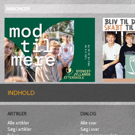
ANNONCER
INDHOLD
ARTIKLER
DIALOG
Alle artikler
Alle svar
Søg i artikler
Søg i svar