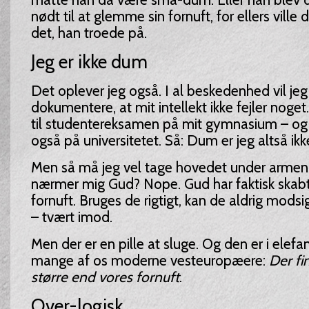
nødt til at glemme sin fornuft, for ellers ville
det, han troede på.
Jeg er ikke dum
Det oplever jeg også. I al beskedenhed vil je
dokumentere, at mit intellekt ikke fejler noget
til studentereksamen på mit gymnasium – og et
også på universitetet. Så: Dum er jeg altså ikk
Men så må jeg vel tage hovedet under armen,
nærmer mig Gud? Nope. Gud har faktisk skabt
fornuft. Bruges de rigtigt, kan de aldrig mods
– tvært imod.
Men der er en pille at sluge. Og den er i elefan
mange af os moderne vesteuropæere:
Der fi
større end vores fornuft
.
Over-logisk