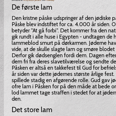
De første lam
Den kristne påske udspringer af den jødiske p
Påske blev indstiftet for ca. 4.000 år siden. 
betyder "At gå forbi". Det kommer fra den na
gik rundt i alle huse i Egypten - undtagen de 
lammeblod smurt på dørkarmen. Jøderne havd
vide, at de skulle slagte lam og smøre blode
Derfor gik dødsenglen fordi dem. Dagen efte
dem fri fra deres slavetilværelse og sendte d
Påsken er altså en takkefest til Gud for befrie
år siden var dette jødernes største årlige fe
spillede stadig en afgørende rolle. Gud gav jød
ofre lam i Påsken for på den måde at bede om
lod lammet tage straffen i stedet for at jøder
den.
Det store lam