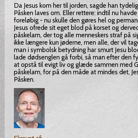
Da Jesus kom her til jorden, sagde han tydeligt
Påsken laves om. Eller rettere: indtil nu havd
foreløbig - nu skulle den gøres hel og perman
Jesus ofrede sit eget blod på korset og derve
påskelam, der tog alle menneskers straf på s
ikke længere kun jøderne, men alle, der vil ta
man i symbolsk betydning har smurt Jesu blod p
lade dødsenglen gå forbi, så man efter den fy
at opstå til evigt liv og glæde sammen med G
påskelam, for på den måde at mindes det, Jes
Påsken.