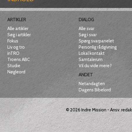
ARTIKLER
DIALOG
Alle artikler
Alle svar
Søg i artikler
Søg i svar
Fokus
Spørg svarpanelet
Liv og tro
Personlig rådgivning
inTRO
Lokal kontakt
Troens ABC
Samtalerum
Studie
Vil du vide mere?
Nøgleord
ANDET
Netandagten
Dagens Bibelord
© 2026
Indre Mission
- Ansv. reda