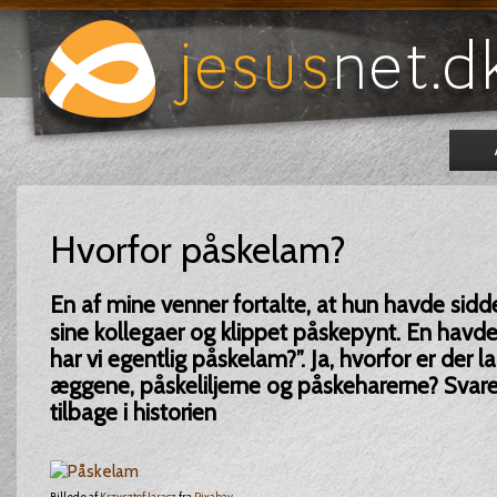
Hvorfor påskelam?
En af mine venner fortalte, at hun havde s
sine kollegaer og klippet påskepynt. En havde
har vi egentlig påskelam?”. Ja, hvorfor er der 
æggene, påskeliljerne og påskeharerne? Svare
tilbage i historien
Billede af
Krzysztof Jaracz
fra
Pixabay