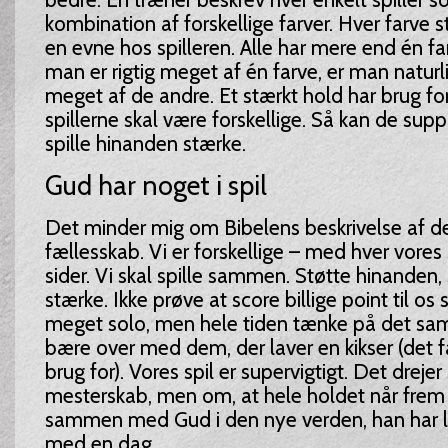
kombination af forskellige farver. Hver farve st
en evne hos spilleren. Alle har mere end én fa
man er rigtig meget af én farve, er man naturli
meget af de andre. Et stærkt hold har brug for 
spillerne skal være forskellige. Så kan de sup
spille hinanden stærke.
Gud har noget i spil
Det minder mig om Bibelens beskrivelse af de
fællesskab. Vi er forskellige – med hver vore
sider. Vi skal spille sammen. Støtte hinanden,
stærke. Ikke prøve at score billige point til os 
meget solo, men hele tiden tænke på det saml
bære over med dem, der laver en kikser (det få
brug for). Vores spil er supervigtigt. Det drejer
mesterskab, men om, at hele holdet når frem ti
sammen med Gud i den nye verden, han har 
med en dag.