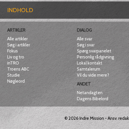
INDHOLD
ARTIKLER
DIALOG
Alle artikler
Alle svar
Søg i artikler
Søg i svar
Fokus
Spørg svarpanelet
Liv og tro
Personlig rådgivning
inTRO
Lokal kontakt
Troens ABC
Samtalerum
Studie
Vil du vide mere?
Nøgleord
ANDET
Netandagten
Dagens Bibelord
© 2026
Indre Mission
- Ansv. reda