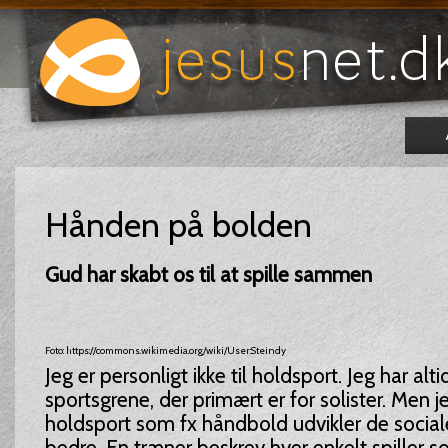
Hånden på bolden
Gud har skabt os til at spille sammen
Foto: https://commons.wikimedia.org/wiki/User:Steindy
Jeg er personligt ikke til holdsport. Jeg har alti
sportsgrene, der primært er for solister. Men j
holdsport som fx håndbold udvikler de socia
bedre. En træner beskrev hver enkelt spiller 