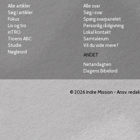
Alle artikler
Alle svar
Søg i artikler
Søg i svar
Fokus
Spørg svarpanelet
Liv og tro
Personlig rådgivning
inTRO
Lokal kontakt
Troens ABC
Samtalerum
Studie
Vil du vide mere?
Nøgleord
ANDET
Netandagten
Dagens Bibelord
© 2026
Indre Mission
- Ansv. reda