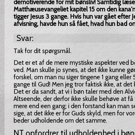
demotiverende for mit bønsliv! Samtidig læser 
Matthæusevangeliet kapitel 15 om den kana'n
tigger Jesus 3 gange. Hvis hun var gået efter J
afvisning, havde hun så fået, hvad hun bad 
Svar:
Tak for dit spørgsmål.
Det er et af de mere mystiske aspekter ved bø
ved. Man skulle jo synes, at det ikke kunne gø
forskel, om man nu siger tingene 1 gang eller 
gange til Gud! Men jeg tror faktisk ikke, at det
Det er da sandt, at vi i bøn taler med den Al
Altseende, der derfor ikke skulle behøve at få
mere end een gang; i den forstand kan man se
sige, at det ikke er for Guds skyld, men for vor
beder udholdende om det samme.
NT opfordrer til udholdenhed i bø