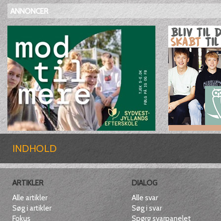
ANNONCER
INDHOLD
ARTIKLER
DIALOG
Alle artikler
Alle svar
Søg i artikler
Søg i svar
Fokus
Spørg svarpanelet