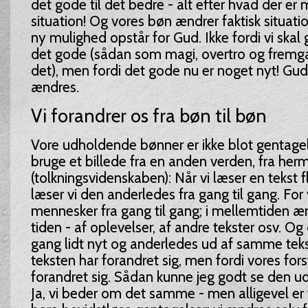
det gode til det bedre - alt efter hvad der er 
situation! Og vores bøn ændrer faktisk situati
ny mulighed opstår for Gud. Ikke fordi vi skal g
det gode (sådan som magi, overtro og fremga
det), men fordi det gode nu er noget nyt! Gud
ændres.
Vi forandrer os fra bøn til bøn
Vore udholdende bønner er ikke blot gentagels
bruge et billede fra en anden verden, fra her
(tolkningsvidenskaben): Når vi læser en tekst f
læser vi den anderledes fra gang til gang. For
mennesker fra gang til gang; i mellemtiden æn
tiden - af oplevelser, af andre tekster osv. Og 
gang lidt nyt og anderledes ud af samme tekst
teksten har forandret sig, men fordi vores fors
forandret sig. Sådan kunne jeg godt se den 
Ja, vi beder om det samme - men alligevel er 