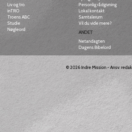
Liv og tro
Personlig rådgivning
inTRO
Lokal kontakt
Troens ABC
Samtalerum
Studie
Vil du vide mere?
Nøgleord
ANDET
Netandagten
Dagens Bibelord
© 2026
Indre Mission
- Ansv. reda