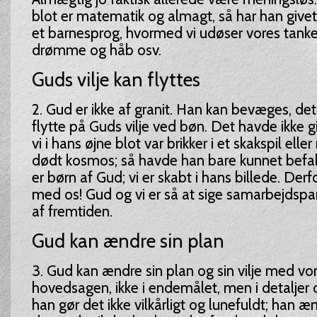
blot er matematik og almagt, så har han giv
et barnesprog, hvormed vi udøser vores tanke
drømme og håb osv.
Guds vilje kan flyttes
2. Gud er ikke af granit. Han kan bevæges, det
flytte på Guds vilje ved bøn. Det havde ikke g
vi i hans øjne blot var brikker i et skakspil eller
dødt kosmos; så havde han bare kunnet befal
er børn af Gud; vi er skabt i hans billede. Derf
med os! Gud og vi er så at sige samarbejdspar
af fremtiden.
Gud kan ændre sin plan
3. Gud kan ændre sin plan og sin vilje med vore 
hovedsagen, ikke i endemålet, men i detaljer
han gør det ikke vilkårligt og lunefuldt; han æn