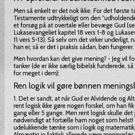
Men så enkelt er det nok ikke. For det første t
Testamente udtrykkeligt om den "udholdend
et forsøg på at overtale eller bevæge Gud (se
Lukasevangeliet kapitel 18 vers 1-8 og Lukase
11 vers 5-13). Så selv om det virker underligt, 
han er, så er det i praksis sådan, bøn fungerer.
Men hvordan kan det give mening? - Jeg vil fo
tanker (de er ikke særlig bibelsk funderede, s
for meget i dem):
Ren logik vil gøre bønnen menings
1. Det er sandt, at når Gud er Alvidende og Al
rent logisk ikke gøre nogen forskel, om han fik
gang eller 5 gange. Men rent logisk skulle det 
nødvendigt at fortælle ham noget som helst!
udelukkende tænke som i logik og matematik, s
Almægtig jo faktisk allerede være meningsløs