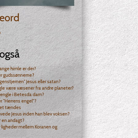
eord
n
også
nge himle er der?
r gudssønnerne?
genstjernen" Jesus eller satan?
le være væsener fra andre planeter?
 engle i Betesda dam?
 "Herrens engel"?
æet tændes
vede Jesus inden han blev voksen?
r en andagt?
 ligheder mellem Koranen og