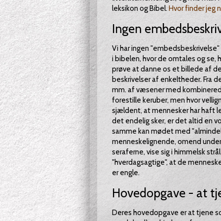
leksikon og Bibel.
Hvor finder jeg
Ingen embedsbeskriv
Vi har ingen "embedsbeskrivelse" 
i bibelen, hvor de omtales og se, 
prøve at danne os et billede af dem
beskrivelser af enkeltheder. Fra d
mm. af væsener med kombinerede
forestille keruber, men hvor velli
sjældent, at mennesker har haft l
det endelig sker, er det altid en
samme kan mødet med "almindelig
menneskelignende, omend underti
seraferne, vise sig i himmelsk st
"hverdagsagtige", at de mennesker
er engle.
Hovedopgave - at t
Deres hovedopgave er at tjene 