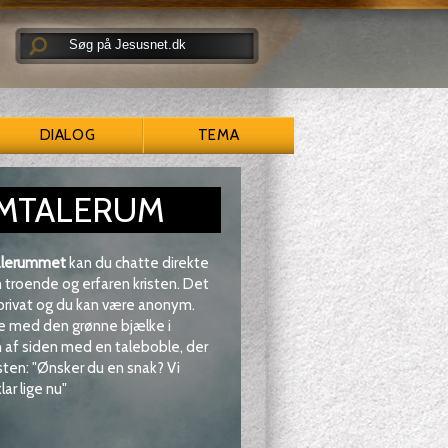
DIALOG
TEMA
MTALERUM
lerummet
kan du chatte direkte
troende og erfaren kristen. Det
 privat og du kan være anonym.
e med den grønne bjælke i
af siden med en taleboble, der
sten: "Ønsker du en snak? Vi
lar lige nu"