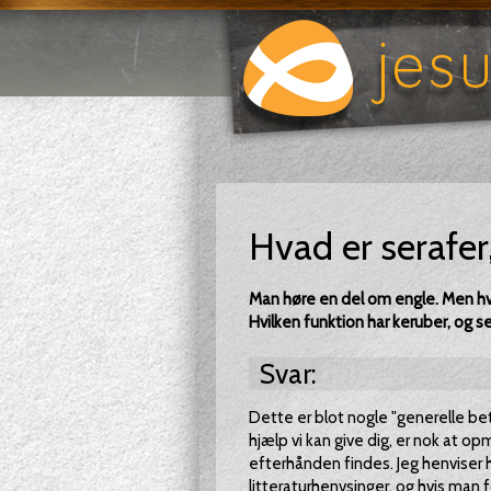
Hvad er serafer
Man høre en del om engle. Men hva
Hvilken funktion har keruber, og s
Svar:
Dette er blot nogle "generelle b
hjælp vi kan give dig, er nok at op
efterhånden findes. Jeg henviser her
litteraturhenvsinger, og hvis man