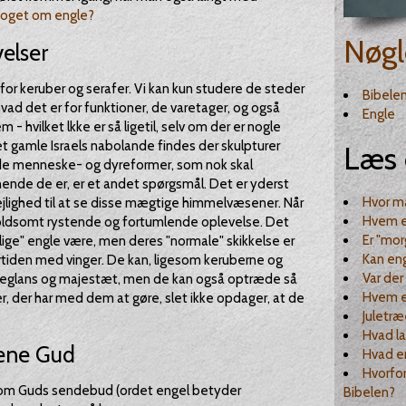
 noget om engle?
Nøgl
elser
for keruber og serafer. Vi kan kun studere de steder
Bibele
hvad det er for funktioner, de varetager, og også
Engle
 - hvilket lkke er så ligetil, selv om der er nogle
et gamle Israels nabolande findes der skulpturer
Læs 
 menneske- og dyreformer, som nok skal
gnende de er, er et andet spørgsmål. Det er yderst
Hvor ma
ejlighed til at se disse mægtige himmelvæsener. Når
Hvem e
 voldsomt rystende og fortumlende oplevelse. Det
Er "mor
e" engle være, men deres "normale" skikkelse er
Kan eng
den med vinger. De kan, ligesom keruberne og
Var der
råleglans og majestæt, men de kan også optræde så
Hvem er
, der har med dem at gøre, slet ikke opdager, at de
Juletr
Hvad la
jene Gud
Hvad e
Hvorfor
som Guds sendebud (ordet engel betyder
Bibelen?