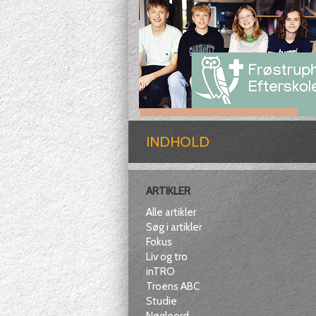
INDHOLD
ARTIKLER
Alle artikler
Søg i artikler
Fokus
Liv og tro
inTRO
Troens ABC
Studie