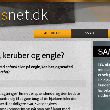
ARTIKLER
SVAR
SA
, keruber og engle?
I
Samta
d er forskellen på engle, keruber, og serafer?
med en 
erafer?
er helt
Hold øj
bunden 
har tek
etragtninger". Emnet er spændende, og den bedste
sidder k
muntre dig til at gøre brug af de hjælpemidler der
 til et tidligere svar, hvor der gives
 først kommer igang, når man også langt med