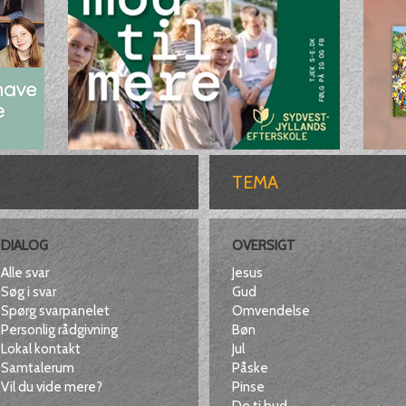
TEMA
DIALOG
OVERSIGT
Alle svar
Jesus
Søg i svar
Gud
Spørg svarpanelet
Omvendelse
Personlig rådgivning
Bøn
Lokal kontakt
Jul
Samtalerum
Påske
Vil du vide mere?
Pinse