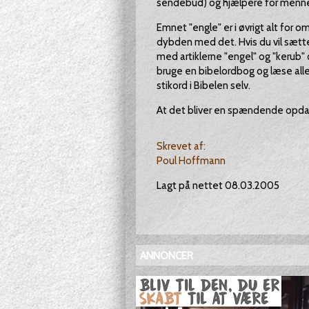
sendebud) og hjælpere for mennes
Emnet "engle" er i øvrigt alt for o
dybden med det. Hvis du vil sætte
med artiklerne "engel" og "kerub" 
bruge en bibelordbog og læse alle
stikord i Bibelen selv.
At det bliver en spændende opdag
Skrevet af:
Poul Hoffmann
Lagt på nettet 08.03.2005
ANNONCER