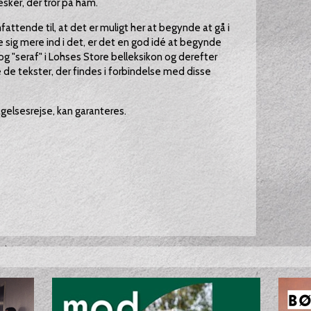
ker, der tror på ham.
mfattende til, at det er muligt her at begynde at gå i
 sig mere ind i det, er det en god idé at begynde
og "seraf" i Lohses Store belleksikon og derefter
 de tekster, der findes i forbindelse med disse
elsesrejse, kan garanteres.