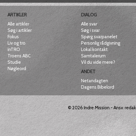
ARTIKLER
DIALOG
Alle artikler
Alle svar
Søg i artikler
Søg i svar
Fokus
Spørg svarpanelet
Liv og tro
Personlig rådgivning
inTRO
Lokal kontakt
Troens ABC
Samtalerum
Studie
Vil du vide mere?
Nøgleord
ANDET
Netandagten
Dagens Bibelord
© 2026
Indre Mission
- Ansv. reda