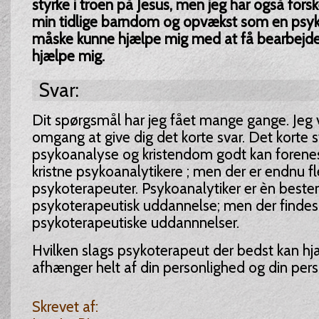
styrke i troen på Jesus, men jeg har også forsk
min tidlige barndom og opvækst som en psyk
måske kunne hjælpe mig med at få bearbejdet
hjælpe mig.
Svar:
Dit spørgsmål har jeg fået mange gange. Jeg v
omgang at give dig det korte svar. Det korte s
psykoanalyse og kristendom godt kan forenes.
kristne psykoanalytikere ; men der er endnu fl
psykoterapeuter. Psykoanalytiker er èn best
psykoterapeutisk uddannelse; men der finde
psykoterapeutiske uddannnelser.
Hvilken slags psykoterapeut der bedst kan hj
afhænger helt af din personlighed og din perso
Skrevet af: