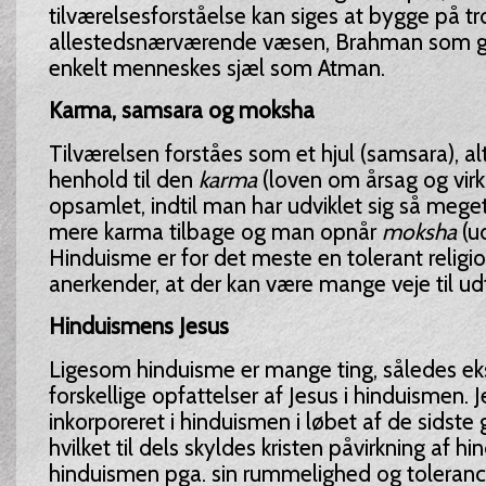
tilværelsesforståelse kan siges at bygge på tr
allestedsnærværende væsen, Brahman som ge
enkelt menneskes sjæl som Atman.
Karma, samsara og moksha
Tilværelsen forståes som et hjul (samsara), al
henhold til den
karma
(loven om årsag og virk
opsamlet, indtil man har udviklet sig så meget,
mere karma tilbage og man opnår
moksha
(ud
Hinduisme er for det meste en tolerant religi
anerkender, at der kan være mange veje til udf
Hinduismens Jesus
Ligesom hinduisme er mange ting, således eks
forskellige opfattelser af Jesus i hinduismen. J
inkorporeret i hinduismen i løbet af de sidste
hvilket til dels skyldes kristen påvirkning af 
hinduismen pga. sin rummelighed og tolerance 