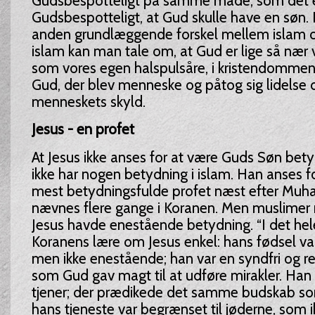
Gudsbespotteligt på samme måde, som det 
Gudsbespotteligt, at Gud skulle have en søn. H
anden grundlæggende forskel mellem islam o
islam kan man tale om, at Gud er lige så næ
som vores egen halspulsåre, i kristendommen
Gud, der blev menneske og påtog sig lidelse 
menneskets skyld.
Jesus - en profet
At Jesus ikke anses for at være Guds Søn betyd
ikke har nogen betydning i islam. Han anses f
mest betydningsfulde profet næst efter Mu
nævnes flere gange i Koranen. Men muslimer 
Jesus havde enestående betydning. “I det hel
Koranens lære om Jesus enkel: hans fødsel var
men ikke enestående; han var en syndfri og r
som Gud gav magt til at udføre mirakler. Han
tjener; der prædikede det samme budskab
hans tjeneste var begrænset til jøderne, som 