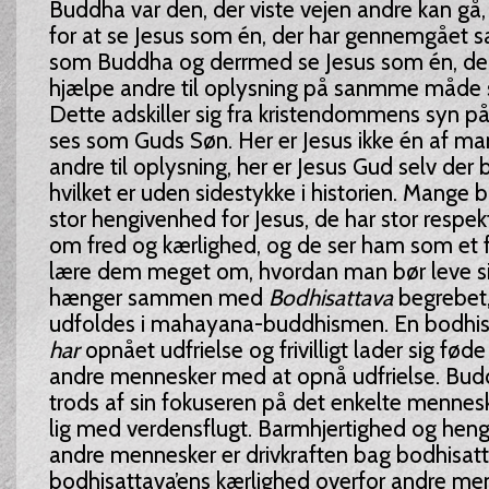
Buddha var den, der viste vejen andre kan gå
for at se Jesus som én, der har gennemgået 
som Buddha og derrmed se Jesus som én, der er
hjælpe andre til oplysning på sanmme måde
Dette adskiller sig fra kristendommens syn på
ses som Guds Søn. Her er Jesus ikke én af m
andre til oplysning, her er Jesus Gud selv der
hvilket er uden sidestykke i historien. Mange 
stor hengivenhed for Jesus, de har stor respek
om fred og kærlighed, og de ser ham som et f
lære dem meget om, hvordan man bør leve sit
hænger sammen med
Bodhisattava
begrebet
udfoldes i mahayana-buddhismen. En bodhisa
har
opnået udfrielse og frivilligt lader sig føde
andre mennesker med at opnå udfrielse. Bud
trods af sin fokuseren på det enkelte mennesk
lig med verdensflugt. Barmhjertighed og hen
andre mennesker er drivkraften bag bodhisat
bodhisattava’ens kærlighed overfor andre men