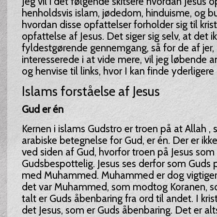
Jeg vil i det følgende skitsere hvordan Jesus o
henholdsvis islam, jødedom, hinduisme, og 
hvordan disse opfattelser forholder sig til k
opfattelse af Jesus. Det siger sig selv, at det i
fyldestgørende gennemgang, så for de af jer, 
interesserede i at vide mere, vil jeg løbende an
og henvise til links, hvor I kan finde yderligere
Islams forståelse af Jesus
Gud er én
Kernen i islams Gudstro er troen på at Allah ,
arabiske betegnelse for Gud, er én. Der er ikke
ved siden af Gud, hvorfor troen på Jesus som
Gudsbespottelig. Jesus ses derfor som Guds pr
med Muhammed. Muhammed er dog vigtigere 
det var Muhammed, som modtog Koranen, so
talt er Guds åbenbaring fra ord til andet. I k
det Jesus, som er Guds åbenbaring. Det er alt