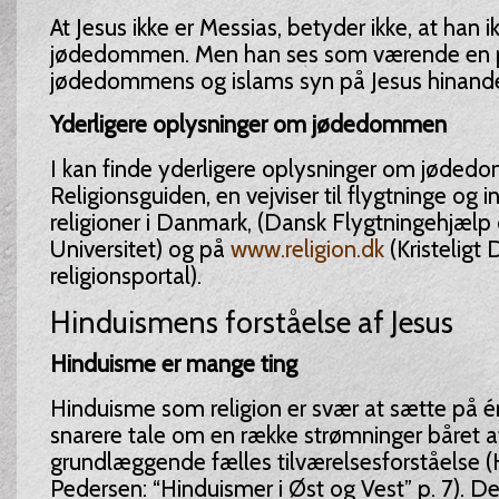
At Jesus ikke er Messias, betyder ikke, at han ikk
jødedommen. Men han ses som værende en pro
jødedommens og islams syn på Jesus hinan
Yderligere oplysninger om jødedommen
I kan finde yderligere oplysninger om jøde
Religionsguiden, en vejviser til flygtninge og 
religioner i Danmark, (Dansk Flygtningehjæl
Universitet) og på
www.religion.dk
(Kristeligt
religionsportal).
Hinduismens forståelse af Jesus
Hinduisme er mange ting
Hinduisme som religion er svær at sætte på én
snarere tale om en række strømninger båret a
grundlæggende fælles tilværelsesforståelse (
Pedersen: “Hinduismer i Øst og Vest” p. 7). D