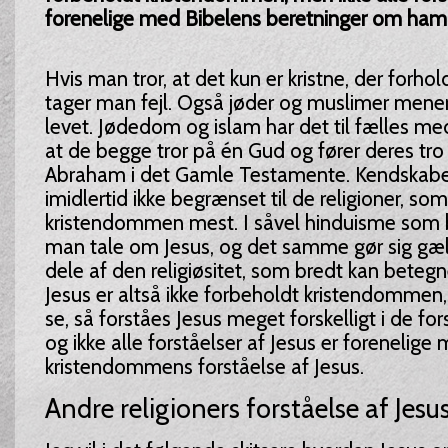
forenelige med Bibelens beretninger om ham
Hvis man tror, at det kun er kristne, der forholde
tager man fejl. Også jøder og muslimer mener,
levet. Jødedom og islam har det til fælles m
at de begge tror på én Gud og fører deres tro t
Abraham i det Gamle Testamente. Kendskabet 
imidlertid ikke begrænset til de religioner, som
kristendommen mest. I såvel hinduisme som
man tale om Jesus, og det samme gør sig gæl
dele af den religiøsitet, som bredt kan beteg
Jesus er altså ikke forbeholdt kristendommen
se, så forståes Jesus meget forskelligt i de fors
og ikke alle forståelser af Jesus er forenelige
kristendommens forståelse af Jesus.
Andre religioners forståelse af Jesu