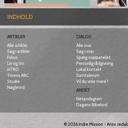
INDHOLD
ARTIKLER
DIALOG
Alle artikler
Alle svar
Søg i artikler
Søg i svar
Fokus
Spørg svarpanelet
Liv og tro
Personlig rådgivning
inTRO
Lokal kontakt
Troens ABC
Samtalerum
Studie
Vil du vide mere?
Nøgleord
ANDET
Netandagten
Dagens Bibelord
© 2026
Indre Mission
- Ansv. reda