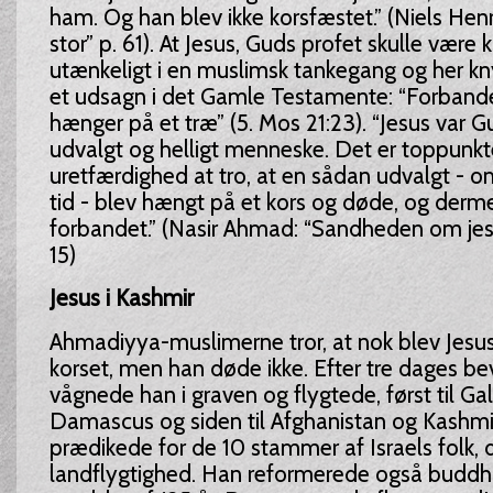
ham. Og han blev ikke korsfæstet.” (Niels Henr
stor” p. 61). At Jesus, Guds profet skulle være 
utænkeligt i en muslimsk tankegang og her kny
et udsagn i det Gamle Testamente: “Forbandet
hænger på et træ” (5. Mos 21:23). “Jesus var 
udvalgt og helligt menneske. Det er toppunkt
uretfærdighed at tro, at en sådan udvalgt - o
tid - blev hængt på et kors og døde, og derme
forbandet.” (Nasir Ahmad: “Sandheden om jesu
15)
Jesus i Kashmir
Ahmadiyya-muslimerne tror, at nok blev Jesu
korset, men han døde ikke. Efter tre dages be
vågnede han i graven og flygtede, først til Gal
Damascus og siden til Afghanistan og Kashmir
prædikede for de 10 stammer af Israels folk, d
landflygtighed. Han reformerede også buddh