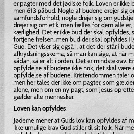
er pagter med det jødiske folk. Loven er ikke 
men 613 påbud. Nogle af budene drejer sig 
samfundsforhold, nogle drejer sig om gudstje
drejer sig om etik, men fælles for dem alle er, 
kærlighed. Det er ikke bud der skal opfyldes,
fortjene frelsen, men bud der skal opfyldes i 
Gud. Det viser sig også i, at det der står i bude
afkrydsningsskema, så man kan sige, at når 
sådan, så er alt i orden. Det er mindstekrav. 
opfyldelse af budene ikke nok, det skal være e
opfyldelse af budene. Kristendommen taler 
men her tales der ikke om pagter, som gælder 
alene, men om en ny pagt, som Jesus oprette
gælder alle mennesker.
Loven kan opfyldes
Jøderne mener at Guds lov kan opfyldes af m
ikke umulige krav Gud stiller til sit folk. Når m