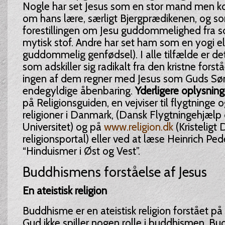
Nogle har set Jesus som en stor mand men ko
om hans lære, særligt Bjergprædikenen, og so
forestillingen om Jesu guddommelighed fra
mytisk stof. Andre har set ham som en yogi ell
guddommelig genfødsel). I alle tilfælde er det 
som adskiller sig radikalt fra den kristne forstå
ingen af dem regner med Jesus som Guds Sø
endegyldige åbenbaring.
Yderligere oplysnin
på Religionsguiden, en vejviser til flygtninge 
religioner i Danmark, (Dansk Flygtningehjæl
Universitet) og på
www.religion.dk
(Kristeligt
religionsportal) eller ved at læse Heinrich Ped
“Hinduismer i Øst og Vest”.
Buddhismens forståelse af Jesus
En ateistisk religion
Buddhisme er en ateistisk religion forstået p
Gud ikke spiller nogen rolle i buddhismen, B