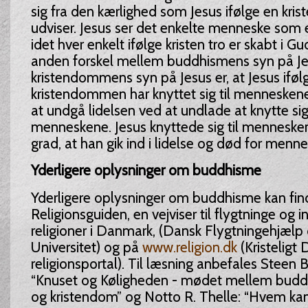
sig fra den kærlighed som Jesus ifølge en krist
udviser. Jesus ser det enkelte menneske som et
idet hver enkelt ifølge kristen tro er skabt i Gu
anden forskel mellem buddhismens syn på Je
kristendommens syn på Jesus er, at Jesus iføl
kristendommen har knyttet sig til menneskene
at undgå lidelsen ved at undlade at knytte sig 
menneskene. Jesus knyttede sig til menneske
grad, at han gik ind i lidelse og død for menn
Yderligere oplysninger om buddhisme
Yderligere oplysninger om buddhisme kan fin
Religionsguiden, en vejviser til flygtninge og 
religioner i Danmark, (Dansk Flygtningehjæl
Universitet) og på
www.religion.dk
(Kristeligt
religionsportal). Til læsning anbefales Steen B
“Knuset og Køligheden - mødet mellem budd
og kristendom” og Notto R. Thelle: “Hvem ka