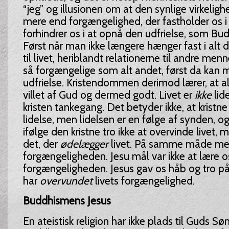
“jeg” og illusionen om at den synlige virkelig
mere end forgængelighed, der fastholder os i 
forhindrer os i at opnå den udfrielse, som B
Først når man ikke længere hænger fast i alt d
til livet, heriblandt relationerne til andre men
så forgængelige som alt andet, først da kan
udfrielse. Kristendommen derimod lærer, at al
villet af Gud og dermed godt. Livet er
ikke
lide
kristen tankegang. Det betyder ikke, at kristne 
lidelse, men lidelsen er en følge af synden, og
ifølge den kristne tro ikke at overvinde livet,
det, der
ødelægger
livet. På samme måde m
forgængeligheden. Jesu mål var ikke at lære o
forgængeligheden. Jesus gav os håb og tro på,
har
overvundet
livets forgængelighed.
Buddhismens Jesus
En ateistisk religion har ikke plads til Guds Sø