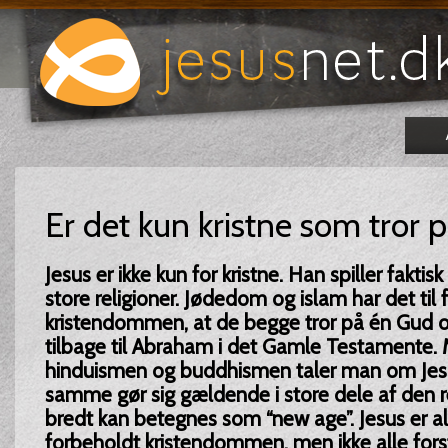
Er det kun kristne som tror p
Jesus er ikke kun for kristne. Han spiller faktisk 
store religioner. Jødedom og islam har det til
kristendommen, at de begge tror på én Gud og
tilbage til Abraham i det Gamle Testamente. 
hinduismen og buddhismen taler man om Jesu
samme gør sig gældende i store dele af den re
bredt kan betegnes som “new age”. Jesus er al
forbeholdt kristendommen, men ikke alle forst