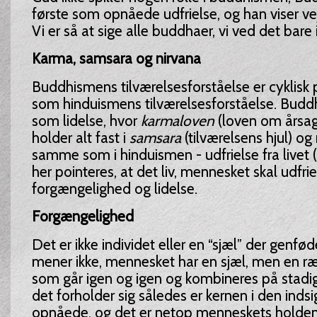
første som opnåede udfrielse, og han viser ve
Vi er så at sige alle buddhaer, vi ved det bare
Karma, samsara og nirvana
Buddhismens tilværelsesforståelse er cykli
som hinduismens tilværelsesforståelse. Buddh
som lidelse, hvor
karmaloven
(loven om årsag 
holder alt fast i
samsara
(tilværelsens hjul) og
samme som i hinduismen - udfrielse fra livet (
her pointeres, at det liv, mennesket skal udfrie
forgængelighed og lidelse.
Forgængelighed
Det er ikke individet eller en “sjæl” der genf
mener ikke, mennesket har en sjæl, men en r
som går igen og igen og kombineres på stadig
det forholder sig således er kernen i den inds
opnåede, og det er netop menneskets holden f