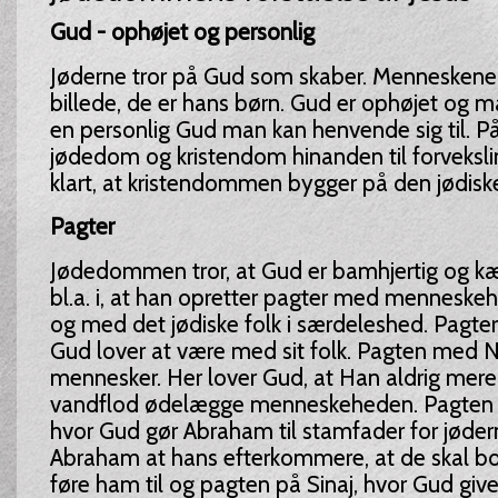
Gud - ophøjet og personlig
Jøderne tror på Gud som skaber. Menneskene 
billede, de er hans børn. Gud er ophøjet og 
en personlig Gud man kan henvende sig til. På
jødedom og kristendom hinanden til forvekslin
klart, at kristendommen bygger på den jødiske
Pagter
Jødedommen tror, at Gud er bamhjertig og kærl
bl.a. i, at han opretter pagter med mennesk
og med det jødiske folk i særdeleshed. Pagter e
Gud lover at være med sit folk. Pagten med 
mennesker. Her lover Gud, at Han aldrig mere 
vandflod ødelægge menneskeheden. Pagten
hvor Gud gør Abraham til stamfader for jødern
Abraham at hans efterkommere, at de skal bo 
føre ham til og pagten på Sinaj, hvor Gud give