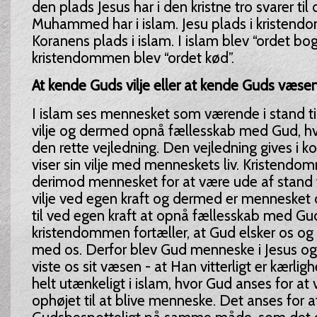
den plads Jesus har i den kristne tro svarer til
Muhammed har i islam. Jesu plads i kristendo
Koranens plads i islam. I islam blev “ordet bog”
kristendommen blev “ordet kød”.
At kende Guds vilje eller at kende Guds væse
I islam ses mennesket som værende i stand ti
vilje og dermed opnå fællesskab med Gud, hvi
den rette vejledning. Den vejledning gives i k
viser sin vilje med menneskets liv. Kristendo
derimod mennesket for at være ude af stand t
vilje ved egen kraft og dermed er mennesket 
til ved egen kraft at opnå fællesskab med Gu
kristendommen fortæller, at Gud elsker os o
med os. Derfor blev Gud menneske i Jesus og 
viste os sit væsen - at Han vitterligt er kærlig
helt utænkeligt i islam, hvor Gud anses for at 
ophøjet til at blive menneske. Det anses for 