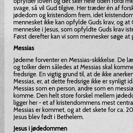
opfylder loven og det sker hele tiden fordi 
svage, så vil Gud tilgive. Her træder én af fo
jødedom og kristendom frem, idet kristendom
mennesket ikke kan opfylde Guds krav, og at 
menneske i Jesus, som opfyldte Guds krav iste
Først derefter kan vi som mennesker søge at g
Messias
Jøderne forventer en Messias-skikkelse. De læs
og tolker dem således at Messias skal komme
fredsrige. En vigtig grund til, at de ikke aner
Messias, er, at dette fredsrige ikke er synligt i
Messias som en person, andre som en messian
komme. Den helt store forskel mellem jøde
ligger her - et af kristendommens mest centra
Messias er kommet, og at det skete for ca. 20
Jesus blev født i Bethelem.
Jesus i jødedommen