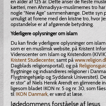
en alder af 125 år. Dette anser de fleste musl
kætteri, men Ahmadiyya-muslimernes tro har 
nogle “New Age” sammenhænge. Dette syn på
umuligt at forene med den kristne tro, hvor J
opstandelse er af afgørende betydning.
Yderligere oplysninger om islam
Du kan finde yderligere oplysninger om isla
som er en muslimsk website, på Kristent Info
Videnscenter om Islam og Kristendom (KIVIK
Kristent Studiecenter
, samt på
www.religion.d
Dagblads religionsportal), og på
Religionsgui
flygtninge og indvandreres religioner i Danma
Flygtningehjælp og Syddansk Universitet). D
er stor" af Niels Henrik Arendt en glimrende in
ligesom bladet IKON nr. 5 og nr. 30, som fåe
til
IKON Danmark
, er værd at læse.
Jødedommens forståelse af Jesus