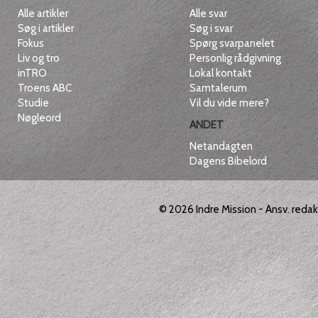
Alle artikler
Alle svar
Søg i artikler
Søg i svar
Fokus
Spørg svarpanelet
Liv og tro
Personlig rådgivning
inTRO
Lokal kontakt
Troens ABC
Samtalerum
Studie
Vil du vide mere?
Nøgleord
ANDET
Netandagten
Dagens Bibelord
© 2026
Indre Mission
- Ansv. reda